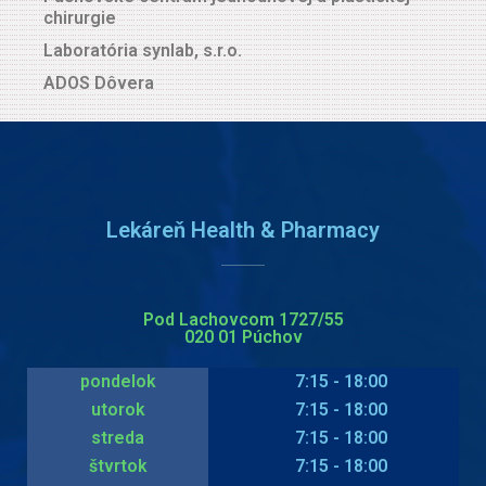
chirurgie
Laboratória synlab, s.r.o.
ADOS Dôvera
Lekáreň Health & Pharmacy
Pod Lachovcom 1727/55
020 01 Púchov
pondelok
7:15 - 18:00
utorok
7:15 - 18:00
streda
7:15 - 18:00
štvrtok
7:15 - 18:00