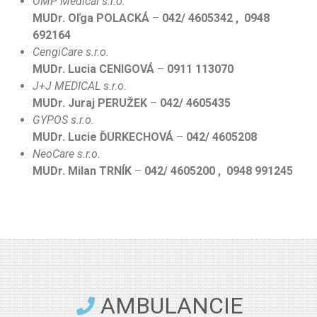
OMP Medical s.r.o.
MUDr. Oľga POLACKÁ
–
042/ 4605342 , 0948
692164
CengiCare s.r.o.
MUDr. Lucia CENIGOVÁ
–
0911 113070
J+J MEDICAL s.r.o.
MUDr. Juraj PERUŽEK
–
042/ 4605435
GYPOS s.r.o.
MUDr. Lucie ĎURKECHOVÁ
–
042/ 4605208
NeoCare s.r.o.
MUDr. Milan TRNÍK
–
042/ 4605200 , 0948 991245
AMBULANCIE