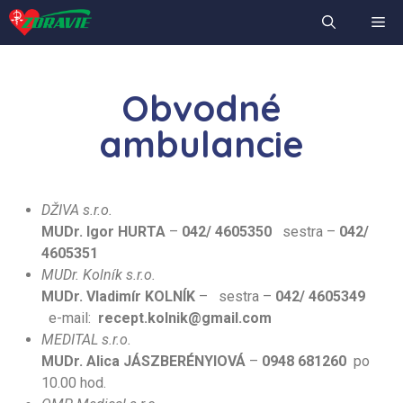
Obvodné
ambulancie
DŽIVA s.r.o.
MUDr. Igor HURTA
–
042/ 4605350
sestra –
042/
4605
351
MUDr. Kolník s.r.o.
MUDr. Vladimír KOLNÍK
–
sestra –
042/ 4605349
e-mail:
recept.kolnik@gmail.com
MEDITAL s.r.o.
MUDr. Alica JÁSZBERÉNYIOVÁ
–
0948 681260
po
10.00 hod.