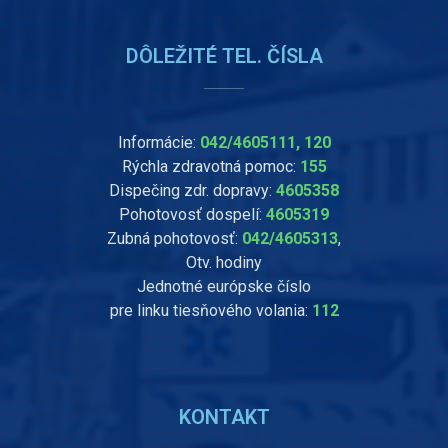
DÔLEŽITÉ TEL. ČÍSLA
Informácie:
042/4605111, 120
Rýchla zdravotná pomoc:
155
Dispečing zdr. dopravy:
4605358
Pohotovosť dospelí:
4605319
Zubná pohotovosť:
042/4605313
,
Otv. hodiny
Jednotné európske číslo
pre linku tiesňového volania:
112
KONTAKT