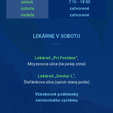
piatok
7:15 - 18:00
sobota
zatvorené
nedeľa
zatvorené
LEKÁRNE V SOBOTU
Lekáreň „Pri Fontáne“
,
Moyzesova ulica (na pešej zóne)
Lekáreň „Dentur L“
,
Štefánikova ulica (oproti starej pošte)
Všeobecné podmienky
vernostného systému