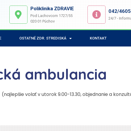
Poliklinika ZDRAVIE
042/4605
Pod Lachovcom 1727/55
24/7 - Inform
020 01 Púchov
E
OSTATNÉ ZDR. STREDISKÁ
KONTAKT
ická ambulancia
(najlepšie volať v utorok 9.00-13.30, objednanie a konzult