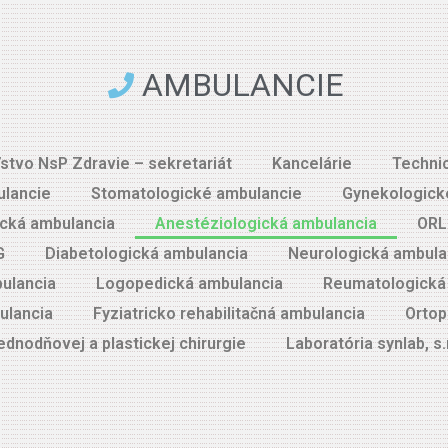
AMBULANCIE
ľstvo NsP Zdravie – sekretariát
Kancelárie
Techni
lancie
Stomatologické ambulancie
Gynekologick
ická ambulancia
Anestéziologická ambulancia
ORL
G
Diabetologická ambulancia
Neurologická ambula
ulancia
Logopedická ambulancia
Reumatologická 
ulancia
Fyziatricko rehabilitačná ambulancia
Ortop
dnodňovej a plastickej chirurgie
Laboratória synlab, s.r