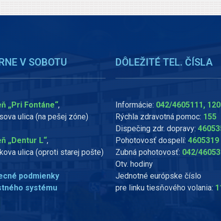
RNE V SOBOTU
DÔLEŽITÉ TEL. ČÍSLA
ň „Pri Fontáne“
,
Informácie:
042/4605111, 120
ova ulica (na pešej zóne)
Rýchla zdravotná pomoc:
155
Dispečing zdr. dopravy:
46053
ň „Dentur L“
,
Pohotovosť dospelí:
4605319
kova ulica (oproti starej pošte)
Zubná pohotovosť:
042/46053
Otv. hodiny
ecné podmienky
Jednotné európske číslo
stného systému
pre linku tiesňového volania:
1