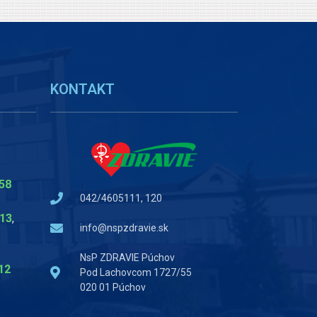
KONTAKT
58
042/4605111, 120
13
,
info@nspzdravie.sk
NsP ZDRAVIE Púchov
12
Pod Lachovcom 1727/55
020 01 Púchov